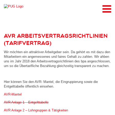
Leistungen
Pflegeberatung
AVR Arbeitsvertragsrichtlinien
Pflegeberatung Kids
(Tarifvertrag)
Pflegedienst
Wir möchten ein attraktiver Arbeitgeber sein. Da gehört es mit dazu den
Alltags- & Haushaltshelden
Mitarbeitern ein angemessenes und faires Gehalt zu zahlen. Wir ahben
uns im Jahr 2018 den Arbeitsvertragsrichtlinien des bpa angeschlossen,
Standorte
um so die Übertarifliche Bezahlung gleichzeitig transparent zu machen.
Wissen & Downloads
Hier können Sie den AVR- Mantel, die Eingruppierung sowie die
Jobs
Entgelttabelle öffentlich einsehen.
Attraktiver Arbeitgeber
AVR-Mantel
Bewerbung
AVR Anlage 1 – Entgelttabelle
Unternehmen
AVR Anlage 2 – Lohngruppen & Tätigkeiten