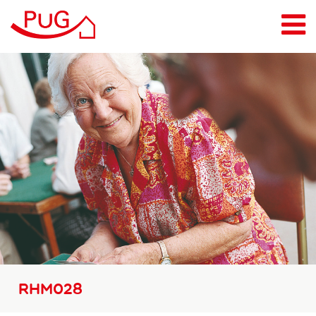
Leistungen
Pflegeberatung
Pflegeberatung Kids
Pflegedienst
Alltags- & Haushaltshelden
Standorte
Wissen & Downloads
Jobs
Attraktiver Arbeitgeber
Bewerbung
RHM028
Unternehmen